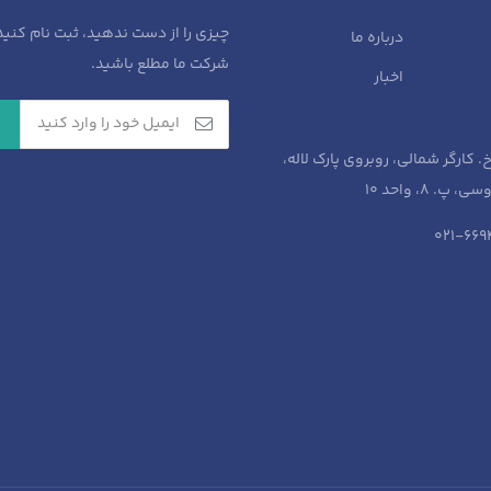
چیزی را از دست ندهید، ثبت نام کنید
درباره ما
شرکت ما مطلع باشید.
اخبار
خ. کارگر شمالی، روبروی پارک لاله،
پ. 8، واحد 10​
021-66