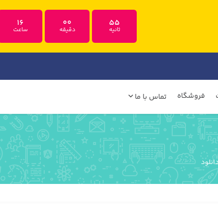
16
00
54
ثانیه
دقیقه
ساعت
فروشگاه
تماس با ما
انلود