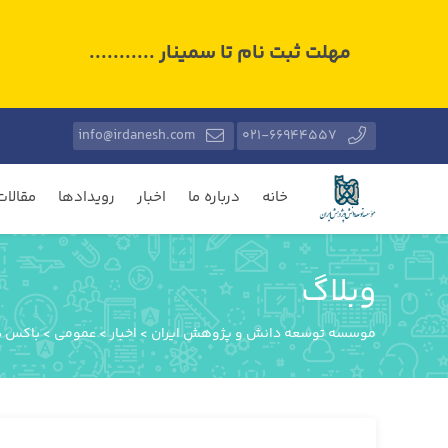
مهلت ثبت نام تا سمینار ...........
info@irdanesh.com
021-66944557
خانه
درباره ما
اخبار
رویدادها
مقالات
وبلاگ
موسسه توسعه دانش و پژوهش ایران
>
اخبار
>
عمومی
>
باکس د