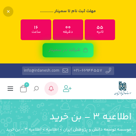
مهلت ثبت نام تا سمینار ...........
16
00
54
ثانیه
دقیقه
ساعت
شرکت در سمینار
info@irdanesh.com
021-66944557
0
اطلاعیه ۳ – بن خرید
موسسه توسعه دانش و پژوهش ایران
>
اطلاعیه
>
اطلاعیه ۳ – بن خرید