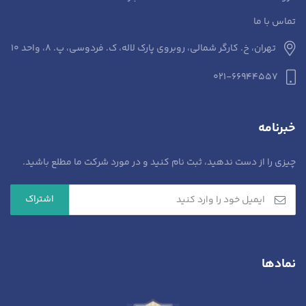
تماس با ما
تهران، خ. کارگر شمالی، روبروی پارک لاله، ک. فردوسی، پ. 8، واحد 10​
021-66944557
خبرنامه
چیزی را از دست ندهید، ثبت نام کنید و در مورد شرکت ما مطلع باشید.
نمادها