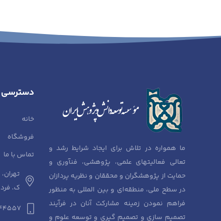
دسترسی 
خانه
فروشگاه
ما همواره در تلاش برای ایجاد شرایط رشد و
تماس با ما
تعالی فعالیتهای علمی، پژوهشی، فنآوری و
تهران، 
حمایت از پژوهشگران و محققان و نظریه پردازان
ک. فردوسی، 
در سطح ملی، منطقه‌ای و بین المللی به منظور
فراهم نمودن زمینه مشارکت آنان در فرآیند
944557
تصمیم سازی و تصمیم گیری و توسعه علوم و