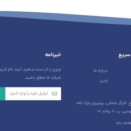
سریع
خبرنامه
چیزی را از دست ندهید، ثبت نام کنید
درباره ما
شرکت ما مطلع باشید.
اخبار
خ. کارگر شمالی، روبروی پارک لاله،
پ. 8، واحد 10​
021-66