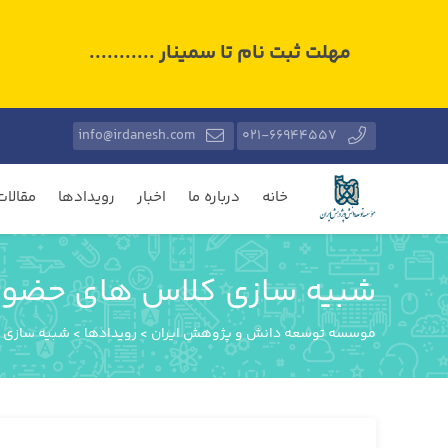
مهلت ثبت نام تا سمینار ...........
info@irdanesh.com
021-66944557
خانه
درباره ما
اخبار
رویدادها
مقالات
شبیه سازی کلاس های حضوری
موسسه توسعه دانش و پژوهش ایران
>
رویدادها
>
شبیه سازی 