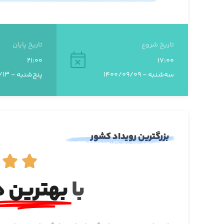
تاریخ شروع
تاریخ پایان
21:00
17:00
سه‌شنبه - 1400/09/09
پنج‌شنبه - 1403/02/13
بزرگترین رویداد کشور


با
بهترین ه