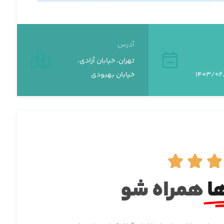
آدرس
تهران، خیابان آزادی،
خیابان بهبودی



ا
همراه شو