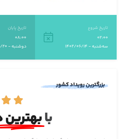
تاریخ شروع
تاریخ پایان
08:00
02:00
سه‌شنبه - 1402/06/14
دوشنبه - 1402/09/20
بزرگترین رویداد کشور


با
بهترین ه