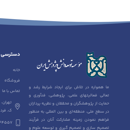
دسترسی 
خانه
فروشگاه
ما همواره در تلاش برای ایجاد شرایط رشد و
تماس با ما
تعالی فعالیتهای علمی، پژوهشی، فنآوری و
تهران، 
حمایت از پژوهشگران و محققان و نظریه پردازان
ک. فردوسی، 
در سطح ملی، منطقه‌ای و بین المللی به منظور
فراهم نمودن زمینه مشارکت آنان در فرآیند
944557
تصمیم سازی و تصمیم گیری و توسعه علوم و