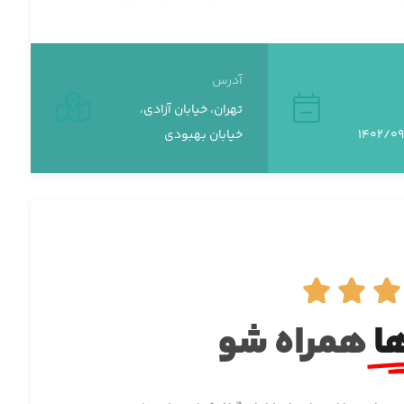
آدرس
تهران، خیابان آزادی،
خیابان بهبودی



ا
همراه شو