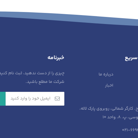
سریع
خبرنامه
چیزی را از دست ندهید، ثبت نام کنید
درباره ما
شرکت ما مطلع باشید.
اخبار
خ. کارگر شمالی، روبروی پارک لاله،
پ. 8، واحد 10​
021-66