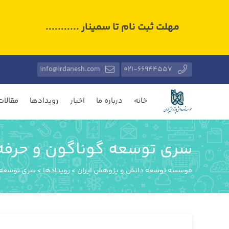
مهلت ثبت نام تا سمینار ...........
info@irdanesh.com
021-66944557
خانه
درباره ما
اخبار
رویدادها
مقالات
سری توسعه گوناگون و حرفه 
موسسه توسعه دانش و پژوهش ایران
>
رویدادها
>
سری توسعه گ